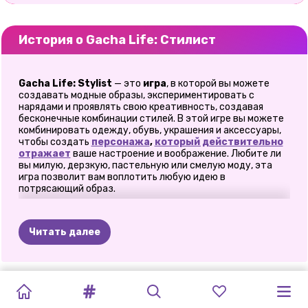
История о Gacha Life: Стилист
Gacha Life: Stylist
— это
игра
, в которой вы можете
создавать модные образы, экспериментировать с
нарядами и проявлять свою креативность, создавая
бесконечные комбинации стилей. В этой игре вы можете
комбинировать одежду, обувь, украшения и аксессуары,
чтобы создать
персонажа
,
который действительно
отражает
ваше настроение и воображение. Любите ли
вы милую, дерзкую, пастельную или смелую моду, эта
игра позволит вам воплотить любую идею в
потрясающий образ.
👗 Создайте свой неповторимый
стиль гача-игры
Читать далее
Погрузитесь в красочный мир, полный модных
возможностей. Начните с выбора персонажа в главном
TOCA
ИГРА-
TOCA
КУКЛЫ
GACHA
TOCA
LIFE
ОДЕВАЕМ
GACHA
GACHA
TOCA
МИР
ТБ
TOCA
меню, а затем перейдите в раздел стилизации, где
ОДЕВАЛКА
начинается настоящее веселье. Выбирайте из
WORLD:
WORLD:
ЧИБИ
LIFE:
HOME:
КУКЛУ:
LIFE
2
LIFE
3
BOCA
BOCA
ВСЕ
множества причесок, выражений лица, нарядов, обуви и