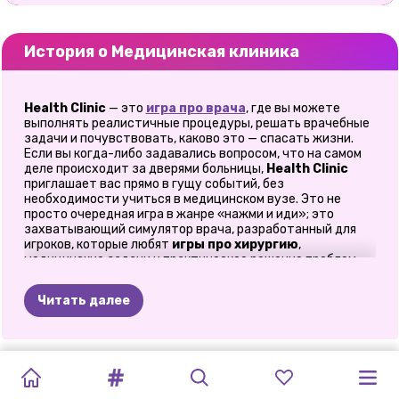
История о Медицинская клиника
Health Clinic
— это
игра про врача
, где вы можете
выполнять реалистичные процедуры, решать врачебные
задачи и почувствовать, каково это — спасать жизни.
Если вы когда-либо задавались вопросом, что на самом
деле происходит за дверями больницы,
Health Clinic
приглашает вас прямо в гущу событий, без
необходимости учиться в медицинском вузе. Это не
просто очередная игра в жанре «нажми и иди»; это
захватывающий симулятор врача, разработанный для
игроков, которые любят
игры про хирургию
,
медицинские задачи и практическое решение проблем.
Когда я впервые попробовал игру, я был полностью
поглощен ею. Я навел курсор на карту пациента, оценил
Читать далее
его симптомы и сразу же погрузился в мини-операцию.
Внезапно я понял, почему игры-симуляторы врача так
затягивают. Вы постоянно переключаетесь между
задачами, диагностируете проблемы и решаете
АСМР
СИМУЛЯТОР
ASMR
ИГРА
СИМУЛЯТОР
ОПЕРАЦИЯ
ASMR-
ЭЛЛИ:
СОХРАНЕНИЕ
проблемы под давлением. Это приносит удовлетворение,
захватывает и, как ни странно, очень познавательно.
ЛЕЧЕНИЕ
КРАСОТА
КОШКИ:
BEAUTY
«МАЛЫШКА
САЛОНА
ДОК
МАСКН
БЕЗОПАСНОСТ