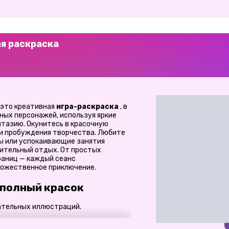
ая раскраска
это креативная
игра-раскраска
, в
ных персонажей, используя яркие
нтазию. Окунитесь в красочную
 и пробуждения творчества. Любите
ды или успокаивающие занятия
тительный отдых. От простых
раниц — каждый сеанс
дожественное приключение.
, полный красок
вательных иллюстраций.
, вдохновлённых «Аватаром».