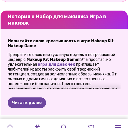
История о Набор для макияжа Игра в
макияж
Испытайте свою креативность в игре Makeup Kit
Makeup Game
Превратите свою виртуальную модель в потрясающий
шедевр с
Makeup Kit Makeup Game!
Эта простая, но
увлекательная
игра для девочек
приглашает
любителей красоты раскрыть свой творческий
потенциал, создавая великолепные образы макияжа. От
смелых и драматичных до мягких и естественных —
возможности безграничны. Приготовьтесь
экспериментировать с множеством вариантов макияжа,
причесок и аксессуаров, чтобы создать свое идеальное
видение красоты.
Читать далее
Погрузитесь в мир виртуального гламура
Если вы любите макияж или просто наслаждаетесь
казуальными играми, это ваш идеальный побег в
МАКИЯЖ
АСОКА
ASMR
ТЕНДЕНЦИИ
МАКИЯЖ
ПРОЦЕДУРА
МАКИЯЖ
ПРОЦЕДУРА
ЭКСТРЕМАЛЬН
УЧЕБНИКИ
МОЙ
ДОМАШНИЙ
гламурный мир косметики. В
Makeup Kit Makeup Game