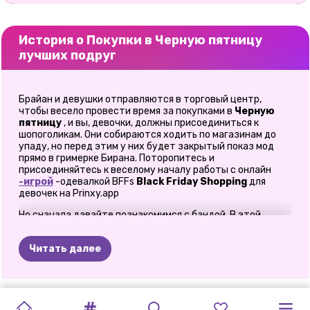
История о Покупки в Черную пятницу
лучших подруг
Брайан и девушки отправляются в торговый центр,
чтобы весело провести время за покупками в
Черную
пятницу
, и вы, девочки, должны присоединиться к
шопоголикам. Они собираются ходить по магазинам до
упаду, но перед этим у них будет закрытый показ мод
прямо в гримерке Бирана. Поторопитесь и
присоединяйтесь к веселому началу работы с онлайн
-игрой
-одевалкой BFFs
Black Friday Shopping
для
девочек на Prinxy.app
Но сначала давайте познакомимся с бандой. В этой
онлайн-
игре о моде
вы найдете 4 наших девочек-
клонов и королеву Эльзу. Кики и Рири, девушки из игры «
Читать далее
Тенденции макияжа на Хэллоуин
», очень хотят снова
провести с вами время. Затем вы можете присоединиться
к Бонни для веселого переодевания, Брайану, нашему
красивому представителю ЛГБТК, и королеве Эльзе,
ЧЕРНАЯ
BLACKPINK
ШОПОГОЛИК
TIKTOK
ЛУЧШИЕ
ЧУМОВАЯ
ПРИКЛЮЧЕНИЕ
СЕСТРЫ
В
ЛУЧШИЕ
НЕБЕСНАЯ
которая решила присоединиться к банде для долгого
ПРИНЦЕССА
БЛОНДИНКИ
шоппинга. Итак, вы готовы начать закрытый показ мод?