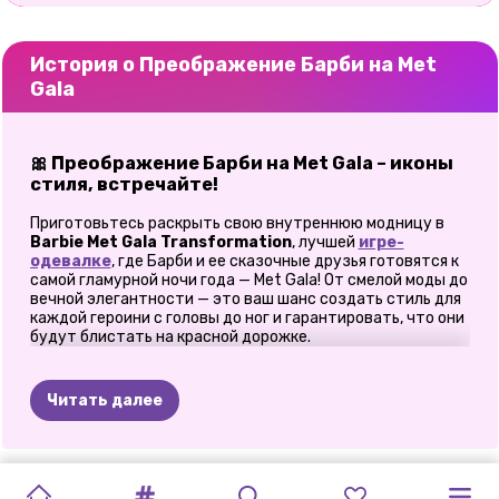
История о Преображение Барби на Met
Gala
🎀 Преображение Барби на Met Gala – иконы
стиля, встречайте!
Приготовьтесь раскрыть свою внутреннюю модницу в
Barbie Met Gala Transformation
, лучшей
игре-
одевалке
, где Барби и ее сказочные друзья готовятся к
самой гламурной ночи года — Met Gala! От смелой моды до
вечной элегантности — это ваш шанс создать стиль для
каждой героини с головы до ног и гарантировать, что они
будут блистать на красной дорожке.
👗 Вперед в моде: одевайтесь, чтобы
произвести впечатление
Читать далее
Барби и ее команда рассчитывают на то, что вы
создадите потрясающие образы, которые отражают
суть высокой моды. Погрузитесь в обширный гардероб,
ЭСТЕТИКА
БАРБИМАНИЯ
БАРБИКОР
ПОДРОСТКОВОЕ
ЭЛЛИ,
ОБРАЗ
ЭЛЛИ
ЭЛЛИ
ЭЛЛИ
ГЛАМУРНЫЙ
ЗНАМЕНИТЫЕ
ЗЛОДЕИ
И
наполненный ослепительными платьями, шикарными