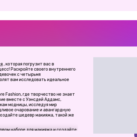
ся
, которая погрузит вас в
есс! Раскройте своего внутреннего
 девочек с четырьмя
олят вам исследовать идеальное
re Fashion, где творчество не знает
ие вместе с Уэнсдей Аддамс,
кам модницы, исследуя мир
дливое очарование и авангардную
создайте шедевр макияжа, такой же
рвом наборе для макияжа и создайте
яж для загадочной Уэнсдей Аддамс.