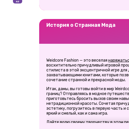
История о Странная Мода
Weidcore Fashion — это веселая
наряжать
восхитительно причудливый игровой проц
стилиста в этой эксцентричной игре для
захватывающими юнитами, которые позв
сочетание странной и прекрасной моды.
Итак, дамы, вы готовы войти в мир Weirdco
границ? Отправляясь в модное путешеств
приготовьтесь бросить вызов своим навы
нетрадиционной красоты. Сочетая причу
эстетику, погрузитесь в первую часть и 
яркий и смелый, как и сама игра.
Дайте волю своему творчеству в этом пе
уникальный странный повседневный маки