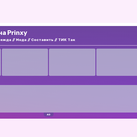
на Prinxy
дежда
Мода
Составить
ТИК Так