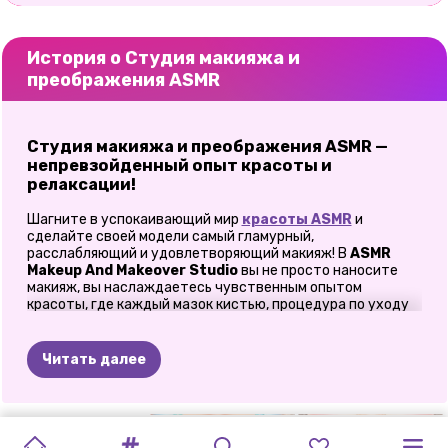
История о Студия макияжа и
преображения ASMR
Студия макияжа и преображения ASMR —
непревзойденный опыт красоты и
релаксации!
Шагните в успокаивающий мир
красоты ASMR
и
сделайте своей модели самый гламурный,
расслабляющий и удовлетворяющий макияж! В
ASMR
Makeup And Makeover Studio
вы не просто наносите
макияж, вы наслаждаетесь чувственным опытом
красоты, где каждый мазок кистью, процедура по уходу
за кожей и нанесение помады кажутся невероятно
удовлетворяющими. Независимо от того, являетесь ли вы
поклонником макияжа или просто ищете способ
Читать далее
отдохнуть без стресса, эта игра — ваш идеальный салон
красоты, где расслабление встречается с творчеством!
Шаг 1: Блаженство ухода за кожей –
БОГИНЯ
ASMR
ИГРЫ
ДЛЯ
ПУТЕШЕСТВУЙ
МАКИЯЖ
ЭКСТРЕМАЛЬНЫЙ
ПРОЦЕДУРА
ЭКСТРЕМАЛЬН
САЛОН
СОВРЕМЕННЫЙ
МОЙ
свежесть и сияние!