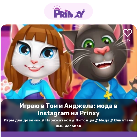
Играю в Том и Анджела: мода в
Instagram на Prinxy
Игры для девочек
Наряжаться
Питомцы
Мода
Влиятель
ный человек