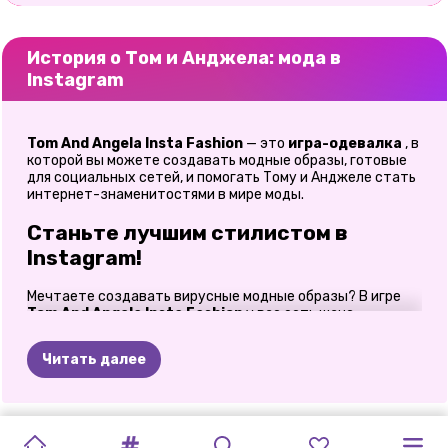
История о Том и Анджела: мода в
Instagram
Tom And Angela Insta Fashion
— это
игра-одевалка
, в
которой вы можете создавать модные образы, готовые
для социальных сетей, и помогать Тому и Анджеле стать
интернет-знаменитостями в мире моды.
Станьте лучшим стилистом в
Instagram!
Мечтаете создавать вирусные модные образы? В игре
Tom And Angela Insta Fashion
у вас есть шанс
превратить любимую всеми парочку в суперзвезд
социальных сетей. От стильных нарядов и модных
Читать далее
причесок до потрясающих аксессуаров и идеальных поз
— каждая деталь имеет значение для создания их
онлайн-славы. Ваша миссия проста: помогите Тому и
Анджеле выглядеть сногсшибательно, сделайте
САЛОН
ПО
PONY
КОСТЮМ
САЛОН
ИГРА-
СОЗДАТЕЛЬ
ЛОТТА
ЕДИНОРОГ
ПРЕМИЯ
ЕДИНОРОГИ
ЛУЧШАЯ
ПРИНЦЕССЫ
великолепные фотографии и соберите тонны лайков от