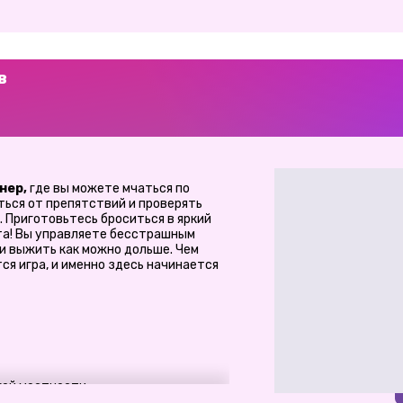
в
нер,
где вы можете мчаться по
ься от препятствий и проверять
 Приготовьтесь броситься в яркий
рта! Вы управляете бесстрашным
и выжить как можно дольше. Чем
ся игра, и именно здесь начинается
кой местности.
 и уворачивайтесь от опасностей.