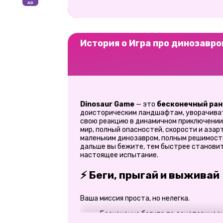
История о Игра про динозавро
Dinosaur Game
— это
бесконечный ран
доисторическим ландшафтам, уворачиват
свою реакцию в динамичном приключении.
мир, полный опасностей, скорости и аза
маленьким динозавром, полным решимост
дальше вы бежите, тем быстрее становит
настоящее испытание.
⚡ Беги, прыгай и выживай
Ваша миссия проста, но нелегка.
Бесконечно бегите по доисторичес
Перепрыгивайте через препятствия