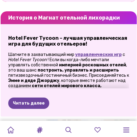
История о Магнат отельной лихорадки
Hotel Fever Tycoon – лучшая управленческая
игра для будущих отельеров!
Шагните в захватывающий мир
управленческих игр
с
Hotel Fever Tycoon
! Если вы когда-либо мечтали
управлять собственной
империей роскошных отелей
,
это ваш шанс
построить, управлять и расширить
пятизвездочный гостиничный бизнес. Присоединяйтесь к
Эмме и дяде Джорджу
, которые вместе работают над
созданием
сети отелей мирового класса,
одновременно осваивая искусство
управления
отелями и кулинарии
. Вы готовы стать настоящим
магнатом гостиничного бизнеса
? Играйте
онлайн
Читать далее
бесплатно
и начните свое путешествие уже сегодня!
Станьте магнатом гостиничной империи!
ВЕНЕЦИАНСКАЯ
ОТ
ЧАЙ
С
ПАЗЛ
КО
ИГРА-
СИМУЛЯТОР
ИГРА-
ASMR
ДНЕВНИК
ХОЗЯЕВА
КАФЕ
Управляйте и расширяйте свой отель
— начните с
ОДЕВАЛКА
ОДЕВАЛКА
небольшого отеля
и превратите его в
процветающую
ЛЮБОВЬ
БОТАНИКА
ПУЗЫРЬКАМИ:
ДНЮ
МИРА
КОСМЕТИЧЕСК
МАМЫ:
ЗООПАРКА
«МОЛОЧНЫЙ