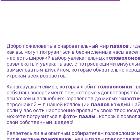
Добро пожаловать в очаровательный мир
пазлов
, гд
как вы, могут погрузиться в бесчисленные часы весель
нас есть широкий выбор увлекательных
головоломо
развлекать и увлекать вас, с потрясающими визуаль
замысловатым дизайном, которые обязательно порад
игрокам всех возрастов.
Как девушка-геймер, которая любит
головоломки
, 
себя наш ассортимент тем, которые удовлетворят в
пейзажей и волшебных королевств до милых животн
персонажей — в нашей коллекции
пазлов
каждый найд
если у вас есть настроение проявить свою творческу
можете погрузиться в фото-
пазлы
, которые позвол
свой собственный шедевр!
Являетесь ли вы опытным собирателем головоломок и
путешествие
по мозаике
, наши пазлы предоставля