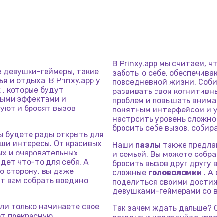
В Prinxy.app мы считаем, ч
е девушки-геймеры, такие
заботы о себе, обеспечив
я и отдыха! В Prinxy.app у
повседневной жизни. Соб
к
, которые будут
развивать свои когнитивн
ными эффектами и
проблем и повышать внима
уют и бросят вызов
понятным интерфейсом и у
настроить уровень сложно
бросить себе вызов, собир
вы будете рады открыть для
аши интересы. От красивых
Наши
пазлы
также предлаг
ых и очаровательных
и семьей. Вы можете собра
ет что-то для себя. А
бросить вызов друг другу 
ю сторону, вы даже
сложные
головоломки
. А
ят вам собрать воедино
поделиться своими достиж
девушками-геймерами со в
ли только начинаете свое
Так зачем ждать дальше? 
ют прекрасную