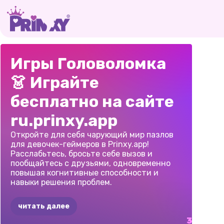
ОХОТНИКИ
ЗА
ЕДИНОРОГИ
И
ПАЗЛ
Игры Головоломка
ГОЛОВОЛОМКАМИ
ДРАКОНЫ
ПОРТ
👗 Играйте
K-POP
ПРИН
бесплатно на сайте
ru.prinxy.app
Откройте для себя чарующий мир пазлов
для девочек-геймеров в Prinxy.app!
Расслабьтесь, бросьте себе вызов и
пообщайтесь с друзьями, одновременно
повышая когнитивные способности и
навыки решения проблем.
читать далее