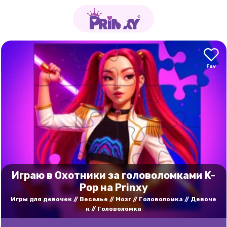
Играю в Охотники за головоломками K-
Pop на Prinxy
Игры для девочек
Веселье
Мозг
Головоломка
Девоче
к
Головоломка