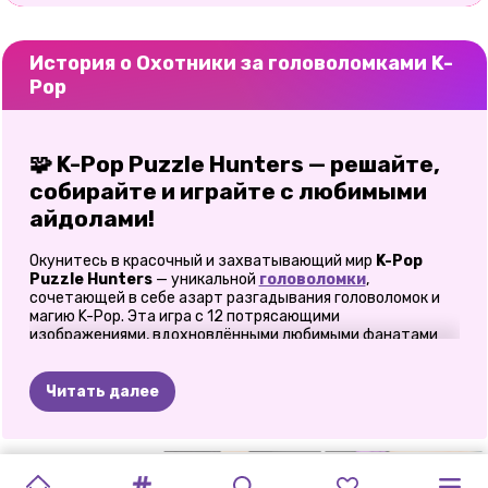
История о Охотники за головоломками K-
Pop
🧩 K-Pop Puzzle Hunters — решайте,
собирайте и играйте с любимыми
айдолами!
Окунитесь в красочный и захватывающий мир
K-Pop
Puzzle Hunters
— уникальной
головоломки
,
сочетающей в себе азарт разгадывания головоломок и
магию K-Pop. Эта игра с 12 потрясающими
изображениями, вдохновлёнными любимыми фанатами
группами Huntrix, Saja Boys и Derpy Tiger, идеально
подойдёт для любителей музыки, творчества и
головоломок. Будь вы казуальным геймером, ищущим
Читать далее
расслабляющего веселья, или преданным фанатом,
жаждущим увидеть своих кумиров в деле, эта игра
предлагает идеальное сочетание сложности и
развлечения.
МОДА
МИРОВОЙ
РАСКРАСКА:
BLACKPINK
ПАЗЛ
НОВОГОДНИЙ
BLACKPINK
BLACKPINK
ЕДИНОРОГИ
ПАЗЛ
ПРИНЦЕССЫ