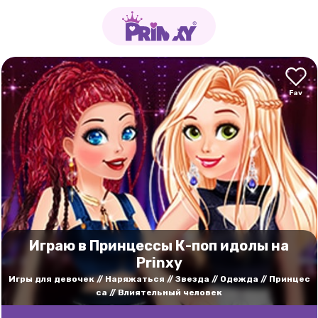
Играю в Принцессы К-поп идолы на
Prinxy
Игры для девочек
Наряжаться
Звезда
Одежда
Принцес
са
Влиятельный человек