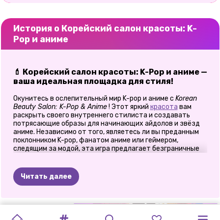
История о Корейский салон красоты: K-
Pop и аниме
💄 Корейский салон красоты: K-Pop и аниме —
ваша идеальная площадка для стиля!
Окунитесь в ослепительный мир K-pop и аниме с
Korean
Beauty Salon: K-Pop & Anime
! Этот яркий
красота
вам
раскрыть своего внутреннего стилиста и создавать
потрясающие образы для начинающих айдолов и звёзд
аниме. Независимо от того, являетесь ли вы преданным
поклонником K-pop, фанатом аниме или геймером,
следящим за модой, эта игра предлагает безграничные
возможности для самовыражения.
Как играть в
корейский салон красоты: K-
Читать далее
Pop и аниме
🎨 Превратите свою модель в звезду K-Pop
РАСКРАСКА:
K-POP
IDOL
ЗНАМЕНИТЫЙ
ЛУЧШИЕ
ПОДРОСТКОВОЕ
ПРИНЦЕССЫ
ОБРАЗ
ЗНАМЕНИТЫЕ
ЗНАМЕНИТОСТЬ:
ЗНАМЕНИТАЯ
Начните свой путь к стилю, выбрав модель, готовую к